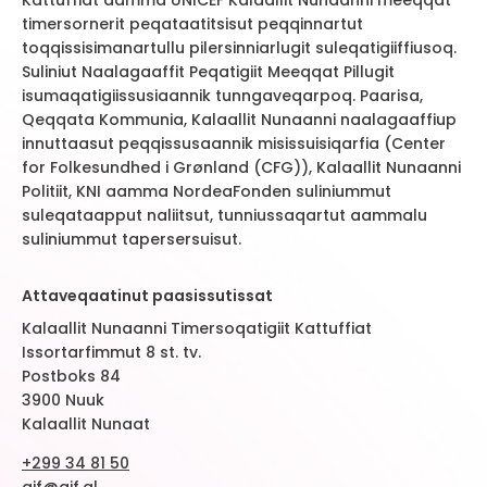
Kattuffiat aamma UNICEF Kalaallit Nunaanni meeqqat
timersornerit peqataatitsisut peqqinnartut
toqqissisimanartullu pilersinniarlugit suleqatigiiffiusoq.
Suliniut Naalagaaffit Peqatigiit Meeqqat Pillugit
isumaqatigiissusiaannik tunngaveqarpoq. Paarisa,
Qeqqata Kommunia, Kalaallit Nunaanni naalagaaffiup
innuttaasut peqqissusaannik misissuisiqarfia (Center
for Folkesundhed i Grønland (CFG)), Kalaallit Nunaanni
Politiit, KNI aamma NordeaFonden suliniummut
suleqataapput naliitsut, tunniussaqartut aammalu
suliniummut tapersersuisut.
Attaveqaatinut paasissutissat
Kalaallit Nunaanni Timersoqatigiit Kattuffiat
Issortarfimmut 8 st. tv.
Postboks 84
3900 Nuuk
Kalaallit Nunaat
+299 34 81 50