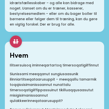
idrætsfællesskaber – og alle kan bidrage med
noget. Uanset om du er træner, kasserer,
bestyrelsesmedlem – eller om du bager boller til
børnene eller følger dem til træning, kan du gøre
en vigtig forskel. Der er brug for alle.
Hvem
Ilitsersuisoq iminneqartartoq timersoqatigiiffinnut
Siunissami meeqqanut sungiusaasunik
ilinniartitseqataarusuppit – meeqqallu tamarmik
toqqissisimanissaannut nunattalu
timersoqatigiiffippassuinut tikilluaqqusaasutut
misigisimanissaannut
qulakkeerinneqataarusuppit?