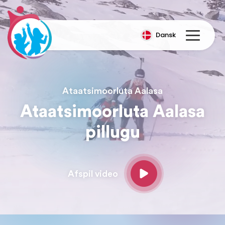
Dansk
Ataatsimoorluta Aalasa
Ataatsimoorluta Aalasa
pillugu
Afspil video