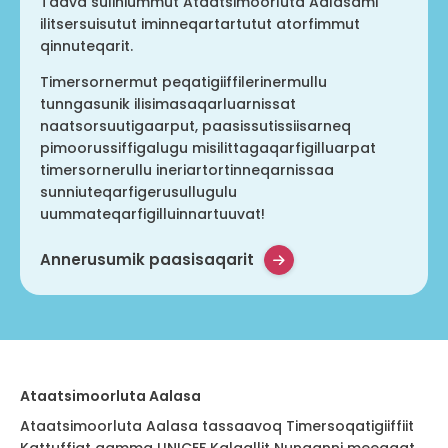
Taava suliniummut Ataatsimoorluta Aalasami
ilitsersuisutut iminneqartartutut atorfimmut
qinnuteqarit.
Timersornermut peqatigiiffilerinermullu
tunngasunik ilisimasaqarluarnissat
naatsorsuutigaarput, paasissutissiisarneq
pimoorussiffigalugu misilittagaqarfigilluarpat
timersornerullu ineriartortinneqarnissaa
sunniuteqarfigerusullugulu
uummateqarfigilluinnartuuvat!
Annerusumik paasisaqarit
Ataatsimoorluta Aalasa
Ataatsimoorluta Aalasa tassaavoq Timersoqatigiiffiit