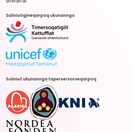
gif@gif.gl
Suliniutigineqarpoq ukunannga
Suliniut ukunannga tapersersorneqarpoq