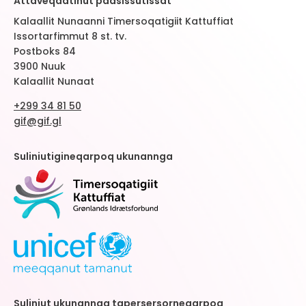
Attaveqaatinut paasissutissat
Kalaallit Nunaanni Timersoqatigiit Kattuffiat
Issortarfimmut 8 st. tv.
Postboks 84
3900 Nuuk
Kalaallit Nunaat
+299 34 81 50
gif@gif.gl
Suliniutigineqarpoq ukunannga
Suliniut ukunannga tapersersorneqarpoq