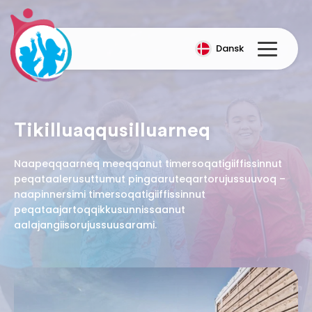
Dansk
Tikilluaqqusilluarneq
Naapeqqaarneq meeqqanut timersoqatigiiffissinnut
peqataalerusuttumut pingaaruteqartorujussuuvoq –
naapinnersimi timersoqatigiiffissinnut
peqataajartoqqikkusunnissaanut
aalajangiisorujussuusarami.