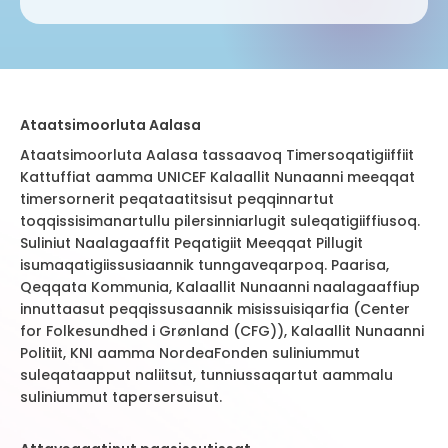
Ataatsimoorluta Aalasa
Ataatsimoorluta Aalasa tassaavoq Timersoqatigiiffiit
Kattuffiat aamma UNICEF Kalaallit Nunaanni meeqqat
timersornerit peqataatitsisut peqqinnartut
toqqissisimanartullu pilersinniarlugit suleqatigiiffiusoq.
Suliniut Naalagaaffit Peqatigiit Meeqqat Pillugit
isumaqatigiissusiaannik tunngaveqarpoq. Paarisa,
Qeqqata Kommunia, Kalaallit Nunaanni naalagaaffiup
innuttaasut peqqissusaannik misissuisiqarfia (Center
for Folkesundhed i Grønland (CFG)), Kalaallit Nunaanni
Politiit, KNI aamma NordeaFonden suliniummut
suleqataapput naliitsut, tunniussaqartut aammalu
suliniummut tapersersuisut.